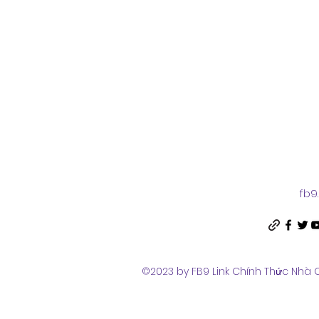
fb9
©2023 by FB9 Link Chính Thức Nhà 